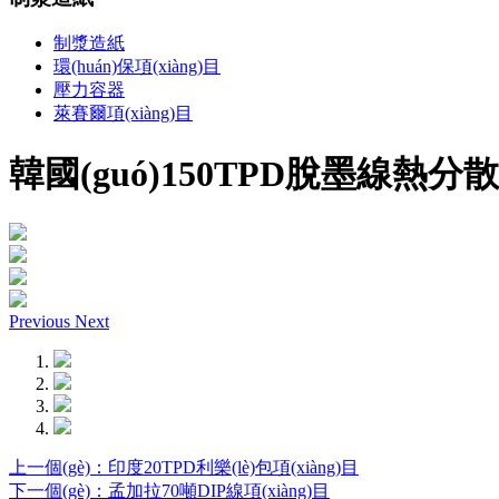
制漿造紙
環(huán)保項(xiàng)目
壓力容器
萊賽爾項(xiàng)目
韓國(guó)150TPD脫墨線熱分散系
Previous
Next
上一個(gè)：印度20TPD利樂(lè)包項(xiàng)目
下一個(gè)：孟加拉70噸DIP線項(xiàng)目