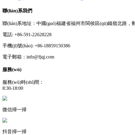
聯(lián)系我們
聯(lián)系地址：中國(guó)福建省福州市閩侯區(qū)鐵嶺北路，郵編
電話: +86-591-22628228
手機(jī)號(hào): +86-18859150386
電子郵箱：info@fjqj.com
服務(wù)
服務(wù)時(shí)間：
8:30-18:00
微信掃一掃
抖音掃一掃