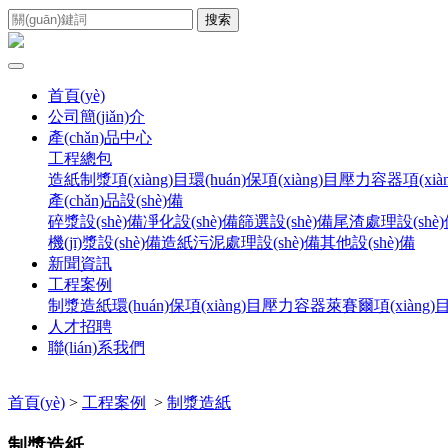
搜索
首頁(yè)
公司簡(jiǎn)介
產(chǎn)品中心
工程總包
造紙制漿項(xiàng)目
環(huán)保項(xiàng)目
壓力容器項(xiàn
產(chǎn)品設(shè)備
碎漿設(shè)備
凈化設(shè)備
篩選設(shè)備
尾渣處理設(shè
機(jī)漿設(shè)備
造紙污泥處理設(shè)備
其他設(shè)備
新聞資訊
工程案例
制漿造紙
環(huán)保項(xiàng)目
壓力容器
萊賽爾項(xiàng)
人才招聘
聯(lián)系我們
首頁(yè)
>
工程案例
>
制漿造紙
制漿造紙