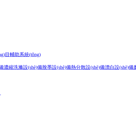
g)目
輔助系統(tǒng)
)備
濃縮洗滌設(shè)備
脫墨設(shè)備
熱分散設(shè)備
漂白設(shè)備
目