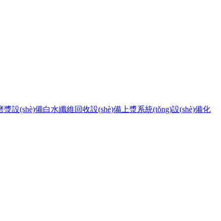
磨漿設(shè)備
白水纖維回收設(shè)備
上漿系統(tǒng)設(shè)備
化