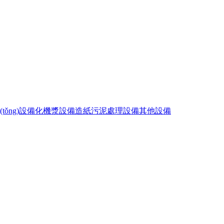
tǒng)設備
化機漿設備
造紙污泥處理設備
其他設備