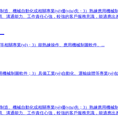
、機械自動化或相關專業(yè)優(yōu)先；3）熟練應用機械
ié)調、溝通能力、工作責任心強，較強的客戶服務意識，能適應出差
）
計等相關專業(yè)；3）能熟練操作、應用機械制圖軟件。...
、應用機械制圖軟件；3）具備工業(yè)自動化、運輸線體等專業(yè)
、機械自動化或相關專業(yè)優(yōu)先；3）熟練應用機械制圖
)調、溝通能力、工作責任心強，較強的客戶服務意識，能適應出差