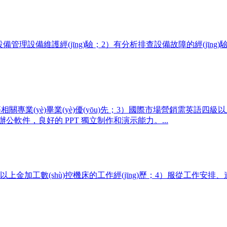
控設備管理設備維護經(jīng)驗；2）有分析排查設備故障的經(jīng)驗
等相關專業(yè)畢業(yè)優(yōu)先；3）國際市場營銷需英語四級
公軟件，良好的 PPT 獨立制作和演示能力。...
金加工數(shù)控機床的工作經(jīng)歷；4）服從工作安排、