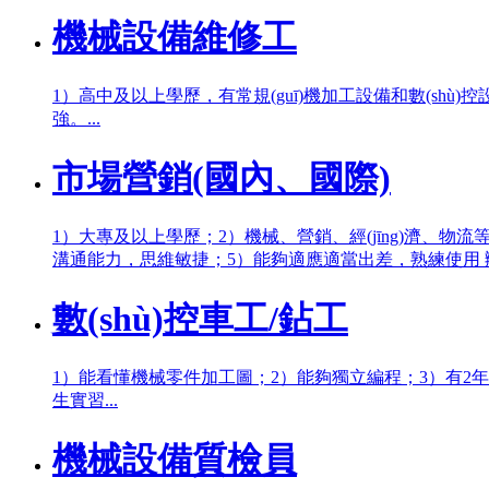
機械設備維修工
1）高中及以上學歷，有常規(guī)機加工設備和數(shù)
強。...
市場營銷(國內、國際)
1）大專及以上學歷；2）機械、營銷、經(jīng)濟、物流
溝通能力，思維敏捷；5）能夠適應適當出差，熟練使用 辦
數(shù)控車工/鉆工
1）能看懂機械零件加工圖；2）能夠獨立編程；3）有2年以上
生實習...
機械設備質檢員