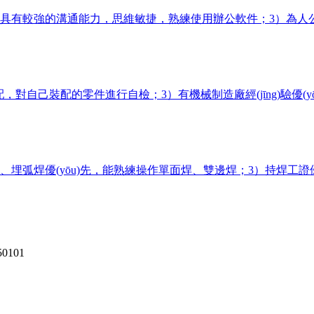
具有較強的溝通能力，思維敏捷，熟練使用辦公軟件；3）為人公正
自己裝配的零件進行自檢；3）有機械制造廠經(jīng)驗優(yōu)先
ōu)先，能熟練操作單面焊、雙邊焊；3）持焊工證優(yōu
0101