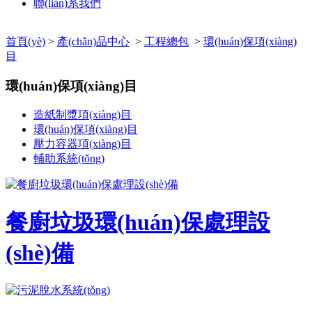
聯(lián)系我們
首頁(yè)
>
產(chǎn)品中心
>
工程總包
>
環(huán)保項(xiàng)
目
環(huán)保項(xiàng)目
造紙制漿項(xiàng)目
環(huán)保項(xiàng)目
壓力容器項(xiàng)目
輔助系統(tǒng)
餐廚垃圾環(huán)保處理設
(shè)備