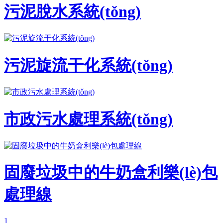
污泥脫水系統(tǒng)
污泥旋流干化系統(tǒng)
市政污水處理系統(tǒng)
固廢垃圾中的牛奶盒利樂(lè)包
處理線
1