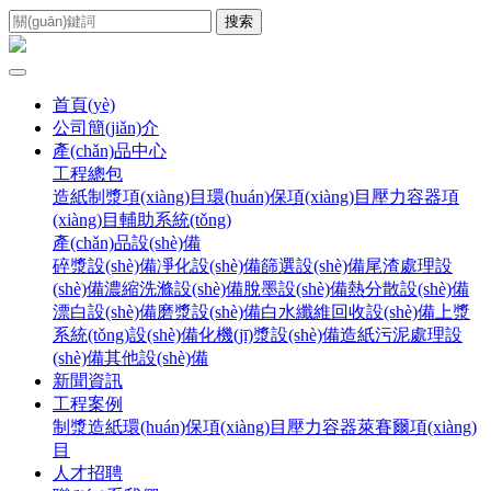
搜索
首頁(yè)
公司簡(jiǎn)介
產(chǎn)品中心
工程總包
造紙制漿項(xiàng)目
環(huán)保項(xiàng)目
壓力容器項
(xiàng)目
輔助系統(tǒng)
產(chǎn)品設(shè)備
碎漿設(shè)備
凈化設(shè)備
篩選設(shè)備
尾渣處理設
(shè)備
濃縮洗滌設(shè)備
脫墨設(shè)備
熱分散設(shè)備
漂白設(shè)備
磨漿設(shè)備
白水纖維回收設(shè)備
上漿
系統(tǒng)設(shè)備
化機(jī)漿設(shè)備
造紙污泥處理設
(shè)備
其他設(shè)備
新聞資訊
工程案例
制漿造紙
環(huán)保項(xiàng)目
壓力容器
萊賽爾項(xiàng)
目
人才招聘