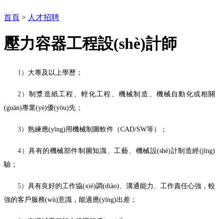
首頁
>
人才招聘
壓力容器工程設(shè)計師
1）
大專及以上學歷；
2）
制漿造紙工程、輕化工程、機械制造、機械自動化或相關
(guān)專業(yè)優(yōu)先；
3）
熟練應(yīng)用機械制圖軟件（CAD/SW等）；
4）
具有的機械部件制圖知識、工藝、機械設(shè)計制造經(jīng)
驗；
5）
具有良好的工作協(xié)調(diào)、溝通能力、工作責任心強，較
強的客戶服務(wù)意識，能適應(yīng)出差；