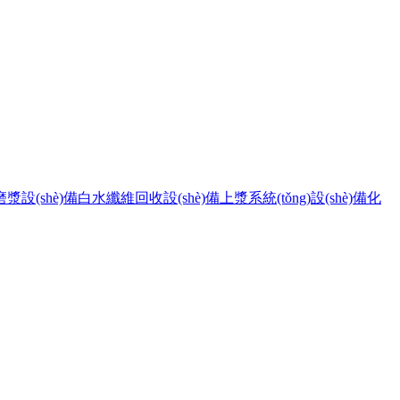
磨漿設(shè)備
白水纖維回收設(shè)備
上漿系統(tǒng)設(shè)備
化